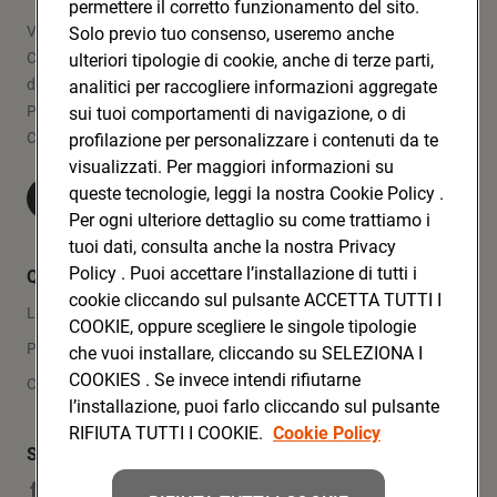
permettere il corretto funzionamento del sito.
Via Michelino, 59 | 40127 BOLOGNA
Solo previo tuo consenso, useremo anche
Codice Fiscale e Registro Imprese
ulteriori tipologie di cookie, anche di terze parti,
di Bologna 00865960157
analitici per raccogliere informazioni aggregate
PARTITA IVA 03320960374
sui tuoi comportamenti di navigazione, o di
CONAD SOC. COOP.
profilazione per personalizzare i contenuti da te
visualizzati. Per maggiori informazioni su
queste tecnologie, leggi la nostra Cookie Policy .
Visita Conad.it
Per ogni ulteriore dettaglio su come trattiamo i
tuoi dati, consulta anche la nostra Privacy
Policy . Puoi accettare l’installazione di tutti i
Quicklinks
cookie cliccando sul pulsante ACCETTA TUTTI I
Lavora con noi
COOKIE, oppure scegliere le singole tipologie
Press Area
che vuoi installare, cliccando su SELEZIONA I
COOKIES . Se invece intendi rifiutarne
Contatti
l’installazione, puoi farlo cliccando sul pulsante
RIFIUTA TUTTI I COOKIE.
Cookie Policy
Social Media
Facebook