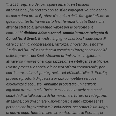
“Il 2023, segnato da forti spinte inflattive e tensioni
internazionali, ha portato con sé sfide impegnative, che hanno
messo a dura prova il potere d'acquisto delle famiglie italiane. In
questo contesto, hanno fatto la differenza i nostri Soci e una
attenta strategia, generando valore per le persone e le
comunità”
dichiara Adamo Ascari, Amministratore Delegato di
Conad Nord Ovest.
Il nostro impegno valorizza l'esperienza di
oltre 60 anni di cooperazione, rafforza, innovando, le nostre
“Radici nel futuro” e sostiene la crescita e l’intergenerazionalità
delle imprese e dei Soci. Abbiamo ottimizzato e migliorato,
attraverso innovazione, digitalizzazione e intelligenza artificiale,
i nostri processi e servizi e la nostra offerta commerciale, per
continuare a dare risposte precise ed efficaci ai clienti. Priorità,
proporre prodotti di qualità a prezzi competitivi e nuove
esperienze d’acquisto. Abbiamo progettato un network
logistico avanzato ed efficiente e una nuova sede con ampi
spazi dedicati alla scuola di formazione. Il futuro ci vede pronti
all’azione, con una chiara visione: non c’è innovazione senza
persone che la governino e la indirizzino, per renderlo un luogo
di nuove opportunità. In sintesi, confermiamo le Persone, la