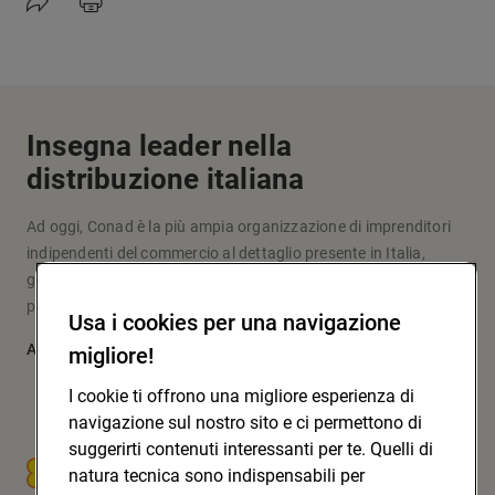
Insegna leader nella
distribuzione italiana
Ad oggi, Conad è la più ampia organizzazione di imprenditori
indipendenti del commercio al dettaglio presente in Italia,
grazie a un modello originale d’impresa e fare la spesa che
pone al centro le persone: i soci, i clienti, la comunità.
Usa i cookies per una navigazione
Approfondisci
migliore!
I cookie ti offrono una migliore esperienza di
navigazione sul nostro sito e ci permettono di
suggerirti contenuti interessanti per te. Quelli di
CONAD SOC. COOP.
natura tecnica sono indispensabili per