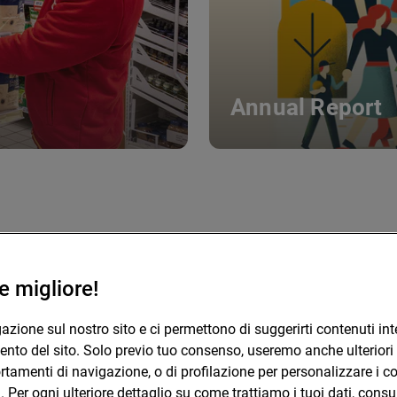
Annual Report
e migliore!
Quicklinks
CONAD SOC. COOP.
azione sul nostro sito e ci permettono di suggerirti contenuti int
Lavora con noi
nto del sito. Solo previo tuo consenso, useremo anche ulteriori ti
Via Michelino, 59 | 40127 BOLOGNA
Press Area
tamenti di navigazione, o di profilazione per personalizzare i co
Codice Fiscale e Registro Imprese
. Per ogni ulteriore dettaglio su come trattiamo i tuoi dati, cons
Contatti