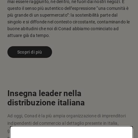
mai essere raggiunto, né dentro, né fuori dai nostri negozi. È
questo il senso più autentico dell’espressione “una comunità è
più grande di un supermercato”: la sostenibilità parte dal
singolo e si diffonde nel contesto circostante, contaminando le
buone abitudini che noi di Conad abbiamo cominciato ad
attuare già da tempo.
Scopri di più
Insegna leader nella
distribuzione italiana
Ad oggi, Conad è la più ampia organizzazione di imprenditori
indipendenti del commercio al dettaglio presente in Italia,
grazie a un modello originale d’impresa e fare la spesa che