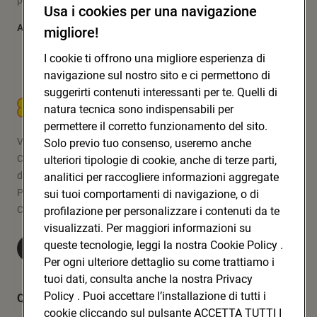
pone al centro le persone: i soci, i clienti, la comunità.
Usa i cookies per una navigazione
Approfondisci
migliore!
I cookie ti offrono una migliore esperienza di
navigazione sul nostro sito e ci permettono di
suggerirti contenuti interessanti per te. Quelli di
CONAD SOC. COOP.
natura tecnica sono indispensabili per
permettere il corretto funzionamento del sito.
Via Michelino, 59 | 40127 BOLOGNA
Solo previo tuo consenso, useremo anche
Codice Fiscale e Registro Imprese
ulteriori tipologie di cookie, anche di terze parti,
di Bologna 00865960157
analitici per raccogliere informazioni aggregate
PARTITA IVA 03320960374
sui tuoi comportamenti di navigazione, o di
CONAD SOC. COOP.
profilazione per personalizzare i contenuti da te
visualizzati. Per maggiori informazioni su
queste tecnologie, leggi la nostra Cookie Policy .
Visita Conad.it
Per ogni ulteriore dettaglio su come trattiamo i
tuoi dati, consulta anche la nostra Privacy
Policy . Puoi accettare l’installazione di tutti i
Quicklinks
cookie cliccando sul pulsante ACCETTA TUTTI I