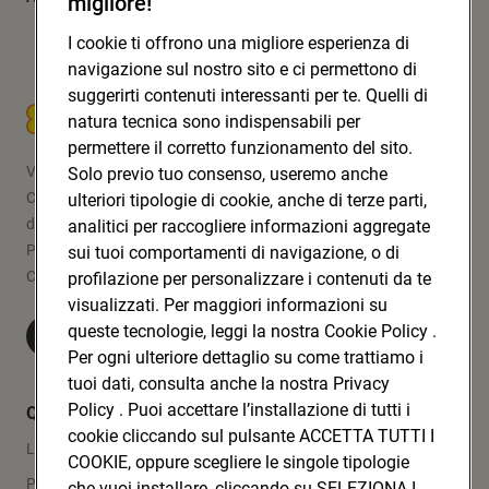
migliore!
I cookie ti offrono una migliore esperienza di
navigazione sul nostro sito e ci permettono di
suggerirti contenuti interessanti per te. Quelli di
CONAD SOC. COOP.
natura tecnica sono indispensabili per
permettere il corretto funzionamento del sito.
Via Michelino, 59 | 40127 BOLOGNA
Solo previo tuo consenso, useremo anche
Codice Fiscale e Registro Imprese
ulteriori tipologie di cookie, anche di terze parti,
di Bologna 00865960157
analitici per raccogliere informazioni aggregate
PARTITA IVA 03320960374
sui tuoi comportamenti di navigazione, o di
CONAD SOC. COOP.
profilazione per personalizzare i contenuti da te
visualizzati. Per maggiori informazioni su
queste tecnologie, leggi la nostra Cookie Policy .
Visita Conad.it
Per ogni ulteriore dettaglio su come trattiamo i
tuoi dati, consulta anche la nostra Privacy
Policy . Puoi accettare l’installazione di tutti i
Quicklinks
cookie cliccando sul pulsante ACCETTA TUTTI I
Lavora con noi
COOKIE, oppure scegliere le singole tipologie
Press Area
che vuoi installare, cliccando su SELEZIONA I