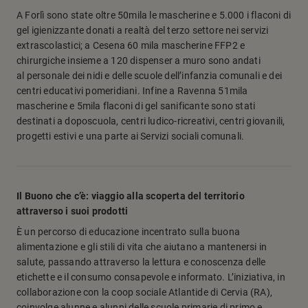
A Forlì sono state oltre 50mila le mascherine e 5.000 i flaconi di
gel igienizzante donati a realtà del terzo settore nei servizi
extrascolastici; a Cesena 60 mila mascherine FFP2 e
chirurgiche insieme a 120 dispenser a muro sono andati
al personale dei nidi e delle scuole dell’infanzia comunali e dei
centri educativi pomeridiani. Infine a Ravenna 51mila
mascherine e 5mila flaconi di gel sanificante sono stati
destinati a doposcuola, centri ludico-ricreativi, centri giovanili,
progetti estivi e una parte ai Servizi sociali comunali.
Il Buono che c’è: viaggio alla scoperta del territorio
attraverso i suoi prodotti
È un percorso di educazione incentrato sulla buona
alimentazione e gli stili di vita che aiutano a mantenersi in
salute, passando attraverso la lettura e conoscenza delle
etichette e il consumo consapevole e informato. L’iniziativa, in
collaborazione con la coop sociale Atlantide di Cervia (RA),
coinvolge alunne e alunni delle scuole primarie di primo e