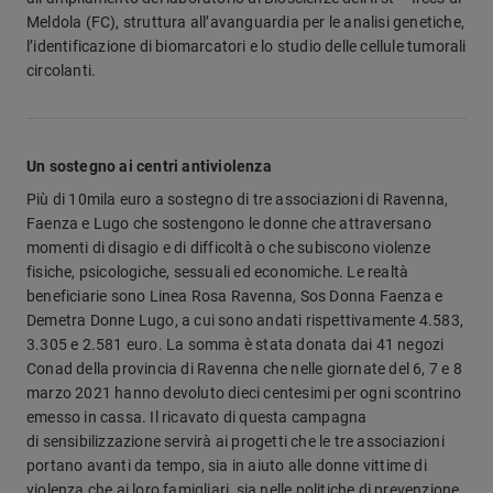
Meldola (FC), struttura all’avanguardia per le analisi genetiche,
l’identificazione di biomarcatori e lo studio delle cellule tumorali
circolanti.
Un sostegno ai centri antiviolenza
Più di 10mila euro a sostegno di tre associazioni di Ravenna,
Faenza e Lugo che sostengono le donne che attraversano
momenti di disagio e di difficoltà o che subiscono violenze
fisiche, psicologiche, sessuali ed economiche. Le realtà
beneficiarie sono Linea Rosa Ravenna, Sos Donna Faenza e
Demetra Donne Lugo, a cui sono andati rispettivamente 4.583,
3.305 e 2.581 euro. La somma è stata donata dai 41 negozi
Conad della provincia di Ravenna che nelle giornate del 6, 7 e 8
marzo 2021 hanno devoluto dieci centesimi per ogni scontrino
emesso in cassa. Il ricavato di questa campagna
di sensibilizzazione servirà ai progetti che le tre associazioni
portano avanti da tempo, sia in aiuto alle donne vittime di
violenza che ai loro famigliari, sia
nelle politiche di prevenzione