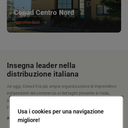
Conad Centro Nord
Approfondisci
Insegna leader nella
distribuzione italiana
Ad oggi, Conad è la più ampia organizzazione di imprenditori
indipendenti del commercio al dettaglio presente in Italia,
grazie a un modello originale d’impresa e fare la spesa che
pone al centro le persone: i soci, i clienti, la comunità.
Usa i cookies per una navigazione
Approfondisci
migliore!