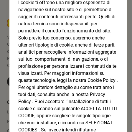
I cookie ti offrono una migliore esperienza di
navigazione sul nostro sito e ci permettono di
suggerirti contenuti interessanti per te. Quelli di
CONAD SOC. COOP.
natura tecnica sono indispensabili per
permettere il corretto funzionamento del sito.
Via Michelino, 59 | 40127 BOLOGNA
Solo previo tuo consenso, useremo anche
Codice Fiscale e Registro Imprese
ulteriori tipologie di cookie, anche di terze parti,
di Bologna 00865960157
analitici per raccogliere informazioni aggregate
PARTITA IVA 03320960374
sui tuoi comportamenti di navigazione, o di
CONAD SOC. COOP.
profilazione per personalizzare i contenuti da te
visualizzati. Per maggiori informazioni su
queste tecnologie, leggi la nostra Cookie Policy .
Visita Conad.it
Per ogni ulteriore dettaglio su come trattiamo i
tuoi dati, consulta anche la nostra Privacy
Policy . Puoi accettare l’installazione di tutti i
Quicklinks
cookie cliccando sul pulsante ACCETTA TUTTI I
Lavora con noi
COOKIE, oppure scegliere le singole tipologie
Press Area
che vuoi installare, cliccando su SELEZIONA I
COOKIES . Se invece intendi rifiutarne
Contatti