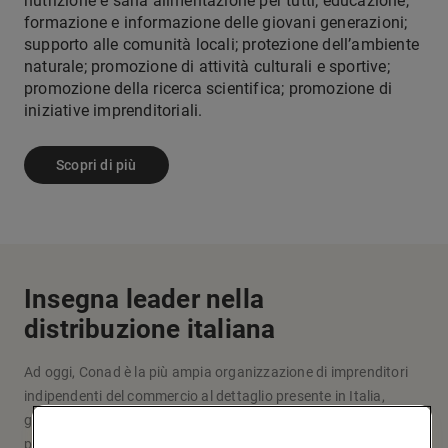
nutrizione e sana alimentazione per tutti; educazione,
formazione e informazione delle giovani generazioni;
supporto alle comunità locali; protezione dell’ambiente
naturale; promozione di attività culturali e sportive;
promozione della ricerca scientifica; promozione di
iniziative imprenditoriali.
Scopri di più
Insegna leader nella
distribuzione italiana
Ad oggi, Conad è la più ampia organizzazione di imprenditori
indipendenti del commercio al dettaglio presente in Italia,
grazie a un modello originale d’impresa e fare la spesa che
pone al centro le persone: i soci, i clienti, la comunità.