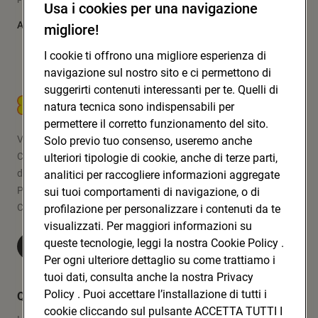
Usa i cookies per una navigazione
Approfondisci
migliore!
I cookie ti offrono una migliore esperienza di
navigazione sul nostro sito e ci permettono di
suggerirti contenuti interessanti per te. Quelli di
CONAD SOC. COOP.
natura tecnica sono indispensabili per
permettere il corretto funzionamento del sito.
Via Michelino, 59 | 40127 BOLOGNA
Solo previo tuo consenso, useremo anche
Codice Fiscale e Registro Imprese
ulteriori tipologie di cookie, anche di terze parti,
di Bologna 00865960157
analitici per raccogliere informazioni aggregate
PARTITA IVA 03320960374
sui tuoi comportamenti di navigazione, o di
CONAD SOC. COOP.
profilazione per personalizzare i contenuti da te
visualizzati. Per maggiori informazioni su
queste tecnologie, leggi la nostra Cookie Policy .
Visita Conad.it
Per ogni ulteriore dettaglio su come trattiamo i
tuoi dati, consulta anche la nostra Privacy
Policy . Puoi accettare l’installazione di tutti i
Quicklinks
cookie cliccando sul pulsante ACCETTA TUTTI I