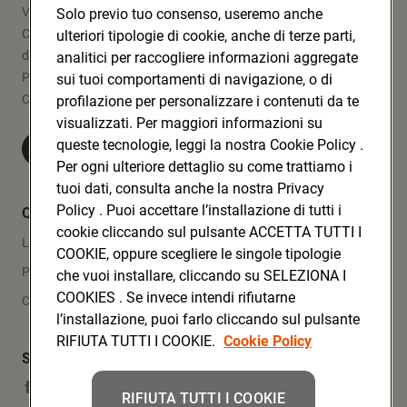
Via Michelino, 59 | 40127 BOLOGNA
Solo previo tuo consenso, useremo anche
Codice Fiscale e Registro Imprese
ulteriori tipologie di cookie, anche di terze parti,
di Bologna 00865960157
analitici per raccogliere informazioni aggregate
PARTITA IVA 03320960374
sui tuoi comportamenti di navigazione, o di
CONAD SOC. COOP.
profilazione per personalizzare i contenuti da te
visualizzati. Per maggiori informazioni su
queste tecnologie, leggi la nostra Cookie Policy .
Visita Conad.it
Per ogni ulteriore dettaglio su come trattiamo i
tuoi dati, consulta anche la nostra Privacy
Policy . Puoi accettare l’installazione di tutti i
Quicklinks
cookie cliccando sul pulsante ACCETTA TUTTI I
Lavora con noi
COOKIE, oppure scegliere le singole tipologie
Press Area
che vuoi installare, cliccando su SELEZIONA I
COOKIES . Se invece intendi rifiutarne
Contatti
l’installazione, puoi farlo cliccando sul pulsante
RIFIUTA TUTTI I COOKIE.
Cookie Policy
Social Media
Facebook
RIFIUTA TUTTI I COOKIE