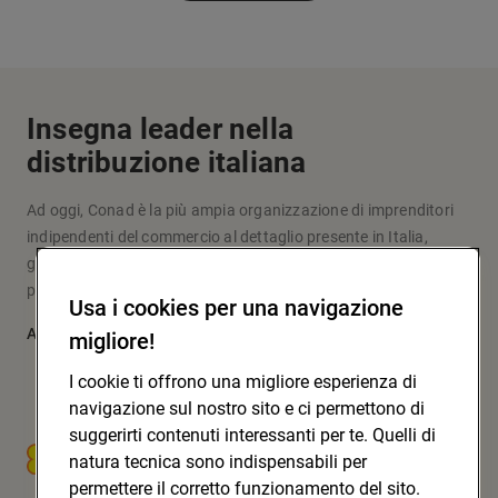
Insegna leader nella
distribuzione italiana
Ad oggi, Conad è la più ampia organizzazione di imprenditori
indipendenti del commercio al dettaglio presente in Italia,
grazie a un modello originale d’impresa e fare la spesa che
pone al centro le persone: i soci, i clienti, la comunità.
Usa i cookies per una navigazione
Approfondisci
migliore!
I cookie ti offrono una migliore esperienza di
navigazione sul nostro sito e ci permettono di
suggerirti contenuti interessanti per te. Quelli di
CONAD SOC. COOP.
natura tecnica sono indispensabili per
permettere il corretto funzionamento del sito.