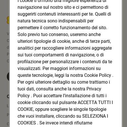
I cookie ti offrono una migliore esperienza di
navigazione sul nostro sito e ci permettono di
suggerirti contenuti interessanti per te. Quelli di
CONAD SOC. COOP.
natura tecnica sono indispensabili per
permettere il corretto funzionamento del sito.
Via Michelino, 59 | 40127 BOLOGNA
Solo previo tuo consenso, useremo anche
Codice Fiscale e Registro Imprese
ulteriori tipologie di cookie, anche di terze parti,
di Bologna 00865960157
analitici per raccogliere informazioni aggregate
PARTITA IVA 03320960374
sui tuoi comportamenti di navigazione, o di
CONAD SOC. COOP.
profilazione per personalizzare i contenuti da te
visualizzati. Per maggiori informazioni su
queste tecnologie, leggi la nostra Cookie Policy .
Visita Conad.it
Per ogni ulteriore dettaglio su come trattiamo i
tuoi dati, consulta anche la nostra Privacy
Policy . Puoi accettare l’installazione di tutti i
Quicklinks
cookie cliccando sul pulsante ACCETTA TUTTI I
Lavora con noi
COOKIE, oppure scegliere le singole tipologie
Press Area
che vuoi installare, cliccando su SELEZIONA I
COOKIES . Se invece intendi rifiutarne
Contatti