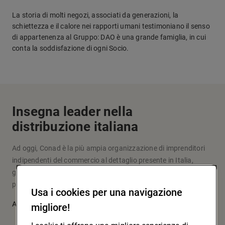
La storia di molti negozi, associati da generazioni, la
schiettezza e il calore nei rapporti umani testimoniano il senso
di appartenenza al Gruppo: DAO è una grande famiglia, in cui
conta la soddisfazione di ogni Socio.
Insegna leader nella
distribuzione italiana
Ad oggi, Conad è la più ampia organizzazione di imprenditori
indipendenti del commercio al dettaglio presente in Italia,
grazie a un modello originale d’impresa e fare la spesa che
pone al centro le persone: i soci, i clienti, la comunità.
Usa i cookies per una navigazione
Approfondisci
migliore!