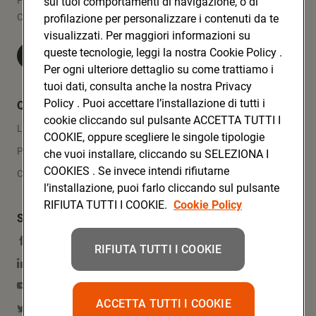
sui tuoi comportamenti di navigazione, o di
CONAD SOC. COOP.
profilazione per personalizzare i contenuti da te
visualizzati. Per maggiori informazioni su
queste tecnologie, leggi la nostra Cookie Policy .
Visita Conad.it
Per ogni ulteriore dettaglio su come trattiamo i
tuoi dati, consulta anche la nostra Privacy
Policy . Puoi accettare l’installazione di tutti i
Quicklinks
cookie cliccando sul pulsante ACCETTA TUTTI I
Lavora con noi
COOKIE, oppure scegliere le singole tipologie
Press Area
che vuoi installare, cliccando su SELEZIONA I
COOKIES . Se invece intendi rifiutarne
Contatti
l’installazione, puoi farlo cliccando sul pulsante
RIFIUTA TUTTI I COOKIE.
Cookie Policy
Social Media
Facebook
RIFIUTA TUTTI I COOKIE
Linkedin
YouTube
ACCETTA TUTTI I COOKIE
Twitter