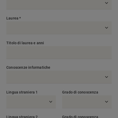
all’Autorità Garante per la Protezione dei Dati Personali,
opporsi al trattamento nei casi previsti, ottenere i dati in
formato strutturato (portabilità). Per esercitare i diritti
Laurea *
sopra elencati e per richiedere ulteriori informazioni in
merito al trattamento dei Suoi dati, lerichieste vanno
rivolte a: a Conad Nord Ovest S.C., Via Bure Vecchia Nord
10, 51100 Pistoia.
Titolare del trattamento
Il Titolare è
Conad Nord Ovest Società Cooperativa, con sede a
Titolo di laurea e anni
Pistoia, Via Bure Vecchia Nord 10, codice fiscale e partita
IVA: 01977130473 Il Responsabile della protezione dei
dati (Data Protection Officer) del Titolare è raggiungibile
al seguente indirizzo: dpo@conadnordovest.it
Conoscenze informatiche
Lingua straniera 1
Grado di conoscenza
Lingua straniera 2
Grado di conoscenza