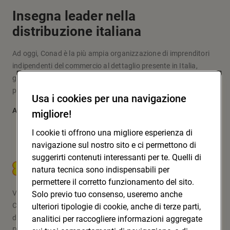
Insegna leader nella
distribuzione italiana
Ad oggi, Conad è la più ampia organizzazione di imprenditori
indipendenti del commercio al dettaglio presente in Italia,
grazie a un modello originale d’impresa e fare la spesa che
pone al centro le persone: i soci, i clienti, la comunità.
Usa i cookies per una navigazione
Approfondisci
migliore!
I cookie ti offrono una migliore esperienza di
navigazione sul nostro sito e ci permettono di
suggerirti contenuti interessanti per te. Quelli di
CONAD SOC. COOP.
natura tecnica sono indispensabili per
permettere il corretto funzionamento del sito.
Via Michelino, 59 | 40127 BOLOGNA
Solo previo tuo consenso, useremo anche
Codice Fiscale e Registro Imprese
ulteriori tipologie di cookie, anche di terze parti,
di Bologna 00865960157
analitici per raccogliere informazioni aggregate
PARTITA IVA 03320960374