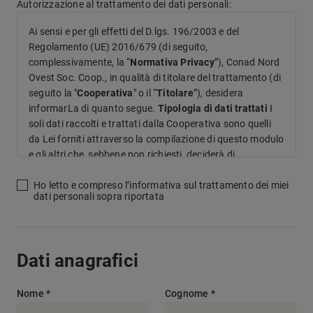
Autorizzazione al trattamento dei dati personali:
Ai sensi e per gli effetti del D.lgs. 196/2003 e del
Regolamento (UE) 2016/679 (di seguito,
complessivamente, la “
Normativa Privacy
”), Conad Nord
Ovest Soc. Coop., in qualità di titolare del trattamento (di
seguito la "
Cooperativa
" o il “
Titolare
”), desidera
informarLa di quanto segue.
Tipologia di dati trattati
I
soli dati raccolti e trattati dalla Cooperativa sono quelli
da Lei forniti attraverso la compilazione di questo modulo
e gli altri che, sebbene non richiesti, deciderà di
condividere con il Titolare nell’ambito della Sua
candidatura. Alcuni di essi, come ad esempio i dati relativi
Ho letto e compreso l’informativa sul trattamento dei miei
dati personali sopra riportata
al Suo stato di salute (es. appartenenza a categorie
protette) che riterrà opportuno inviarci, hanno natura di
“dati particolari” ai sensi dell’art. 9 GDPR. Sarà cura del
Titolare trattare anche questa specifica tipologia di dati
Dati anagrafici
in conformità alla Normativa Privacy. Non verranno
cercati, raccolti e trattati dati ulteriori rispetto a quelli da
Lei volontariamente inviati. Resta inteso che qualora
Nome *
Cognome *
dovesse inviare alla Cooperativa dati eccedenti rispetto a