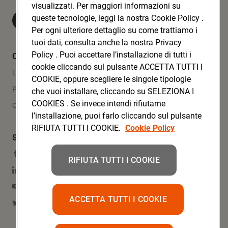
visualizzati. Per maggiori informazioni su
queste tecnologie, leggi la nostra Cookie Policy .
Visita Conad.it
Per ogni ulteriore dettaglio su come trattiamo i
tuoi dati, consulta anche la nostra Privacy
Policy . Puoi accettare l’installazione di tutti i
Quicklinks
cookie cliccando sul pulsante ACCETTA TUTTI I
Lavora con noi
COOKIE, oppure scegliere le singole tipologie
Press Area
che vuoi installare, cliccando su SELEZIONA I
COOKIES . Se invece intendi rifiutarne
Contatti
l’installazione, puoi farlo cliccando sul pulsante
RIFIUTA TUTTI I COOKIE.
Cookie Policy
Social Media
Facebook
RIFIUTA TUTTI I COOKIE
Linkedin
YouTube
ACCETTA TUTTI I COOKIE
Twitter