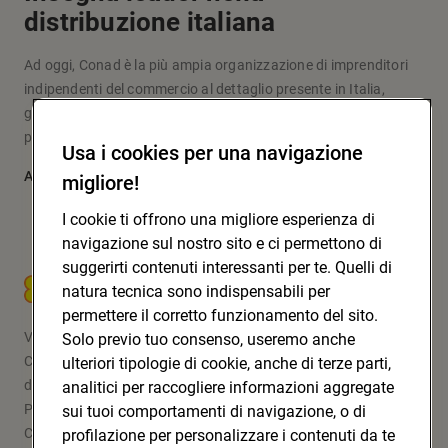
distribuzione italiana
Ad oggi, Conad è la più ampia organizzazione di imprenditori
indipendenti del commercio al dettaglio presente in Italia,
grazie a un modello originale d’impresa e fare la spesa che
pone al centro le persone: i soci, i clienti, la comunità.
Usa i cookies per una navigazione
Approfondisci
migliore!
I cookie ti offrono una migliore esperienza di
navigazione sul nostro sito e ci permettono di
suggerirti contenuti interessanti per te. Quelli di
CONAD SOC. COOP.
natura tecnica sono indispensabili per
permettere il corretto funzionamento del sito.
Via Michelino, 59 | 40127 BOLOGNA
Solo previo tuo consenso, useremo anche
Codice Fiscale e Registro Imprese
ulteriori tipologie di cookie, anche di terze parti,
di Bologna 00865960157
analitici per raccogliere informazioni aggregate
PARTITA IVA 03320960374
sui tuoi comportamenti di navigazione, o di
CONAD SOC. COOP.
profilazione per personalizzare i contenuti da te