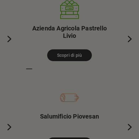
Azienda Agricola Pastrello
Azienda
Livio
Scopri di più
Salumificio Piovesan
Ca