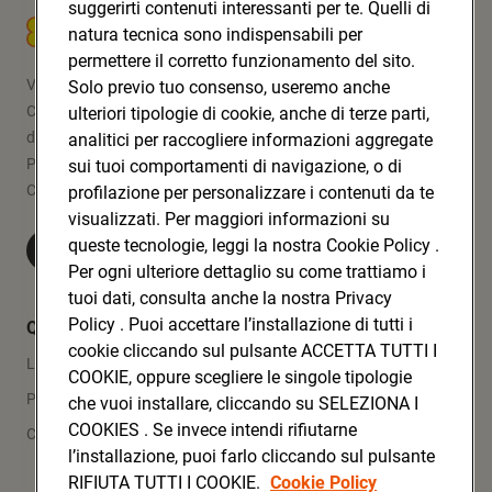
suggerirti contenuti interessanti per te. Quelli di
CONAD SOC. COOP.
natura tecnica sono indispensabili per
permettere il corretto funzionamento del sito.
Via Michelino, 59 | 40127 BOLOGNA
Solo previo tuo consenso, useremo anche
Codice Fiscale e Registro Imprese
ulteriori tipologie di cookie, anche di terze parti,
di Bologna 00865960157
analitici per raccogliere informazioni aggregate
PARTITA IVA 03320960374
sui tuoi comportamenti di navigazione, o di
CONAD SOC. COOP.
profilazione per personalizzare i contenuti da te
visualizzati. Per maggiori informazioni su
queste tecnologie, leggi la nostra Cookie Policy .
Visita Conad.it
Per ogni ulteriore dettaglio su come trattiamo i
tuoi dati, consulta anche la nostra Privacy
Policy . Puoi accettare l’installazione di tutti i
Quicklinks
cookie cliccando sul pulsante ACCETTA TUTTI I
Lavora con noi
COOKIE, oppure scegliere le singole tipologie
Press Area
che vuoi installare, cliccando su SELEZIONA I
COOKIES . Se invece intendi rifiutarne
Contatti
l’installazione, puoi farlo cliccando sul pulsante
RIFIUTA TUTTI I COOKIE.
Cookie Policy