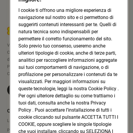
I cookie ti offrono una migliore esperienza di
navigazione sul nostro sito e ci permettono di
suggerirti contenuti interessanti per te. Quelli di
CONAD SOC. COOP.
natura tecnica sono indispensabili per
permettere il corretto funzionamento del sito.
Via Michelino, 59 | 40127 BOLOGNA
Solo previo tuo consenso, useremo anche
Codice Fiscale e Registro Imprese
ulteriori tipologie di cookie, anche di terze parti,
di Bologna 00865960157
analitici per raccogliere informazioni aggregate
PARTITA IVA 03320960374
sui tuoi comportamenti di navigazione, o di
CONAD SOC. COOP.
profilazione per personalizzare i contenuti da te
visualizzati. Per maggiori informazioni su
queste tecnologie, leggi la nostra Cookie Policy .
Visita Conad.it
Per ogni ulteriore dettaglio su come trattiamo i
tuoi dati, consulta anche la nostra Privacy
Policy . Puoi accettare l’installazione di tutti i
Quicklinks
cookie cliccando sul pulsante ACCETTA TUTTI I
Lavora con noi
COOKIE, oppure scegliere le singole tipologie
Press Area
che vuoi installare, cliccando su SELEZIONA I