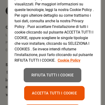
visualizzati. Per maggiori informazioni su
queste tecnologie, leggi la nostra Cookie Policy .
Visita Conad.it
Per ogni ulteriore dettaglio su come trattiamo i
tuoi dati, consulta anche la nostra Privacy
Policy . Puoi accettare l’installazione di tutti i
Quicklinks
cookie cliccando sul pulsante ACCETTA TUTTI I
Lavora con noi
COOKIE, oppure scegliere le singole tipologie
Press Area
che vuoi installare, cliccando su SELEZIONA I
COOKIES . Se invece intendi rifiutarne
Contatti
l’installazione, puoi farlo cliccando sul pulsante
RIFIUTA TUTTI I COOKIE.
Cookie Policy
Social Media
Facebook
RIFIUTA TUTTI I COOKIE
Linkedin
YouTube
ACCETTA TUTTI I COOKIE
Twitter