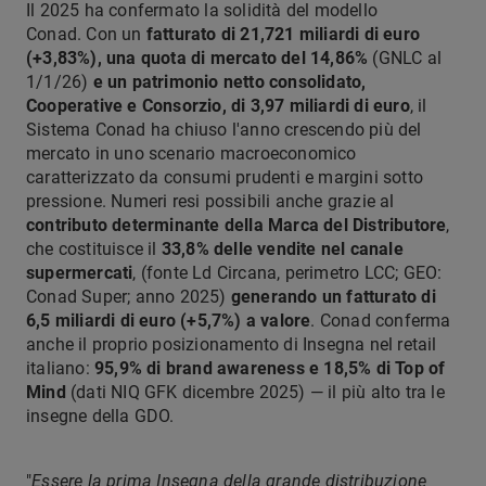
Il 2025 ha confermato la solidità del modello
Conad. Con un
fatturato di 21,721 miliardi di euro
(+3,83%), una quota di mercato del 14,86%
(GNLC al
1/1/26)
e un patrimonio netto consolidato,
Cooperative e Consorzio, di 3,97 miliardi di euro
, il
Sistema Conad ha chiuso l'anno crescendo più del
mercato in uno scenario macroeconomico
caratterizzato da consumi prudenti e margini sotto
pressione. Numeri resi possibili anche grazie al
contributo determinante della Marca del Distributore
,
che costituisce il
33,8% delle vendite nel canale
supermercati
, (fonte Ld Circana, perimetro LCC; GEO:
Conad Super; anno 2025)
generando un fatturato di
6,5 miliardi di euro (+5,7%) a valore
. Conad conferma
anche il proprio posizionamento di Insegna nel retail
italiano:
95,9% di brand awareness e 18,5% di Top of
Mind
(dati NIQ GFK dicembre 2025) — il più alto tra le
insegne della GDO.
"
Essere la prima Insegna della grande distribuzione