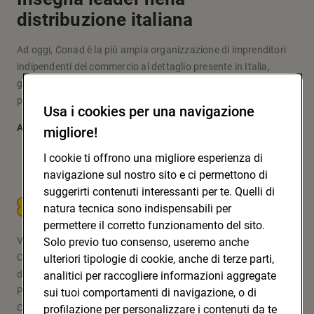
distribuzione italiana
Ad oggi, Conad è la più ampia organizzazione di imprenditori
indipendenti del commercio al dettaglio presente in Italia,
grazie a un modello originale d’impresa e fare la spesa che
pone al centro le persone: i soci, i clienti, la comunità.
Usa i cookies per una navigazione
Approfondisci
migliore!
I cookie ti offrono una migliore esperienza di
navigazione sul nostro sito e ci permettono di
suggerirti contenuti interessanti per te. Quelli di
CONAD SOC. COOP.
natura tecnica sono indispensabili per
permettere il corretto funzionamento del sito.
Via Michelino, 59 | 40127 BOLOGNA
Solo previo tuo consenso, useremo anche
Codice Fiscale e Registro Imprese
ulteriori tipologie di cookie, anche di terze parti,
di Bologna 00865960157
analitici per raccogliere informazioni aggregate
PARTITA IVA 03320960374
sui tuoi comportamenti di navigazione, o di
CONAD SOC. COOP.
profilazione per personalizzare i contenuti da te