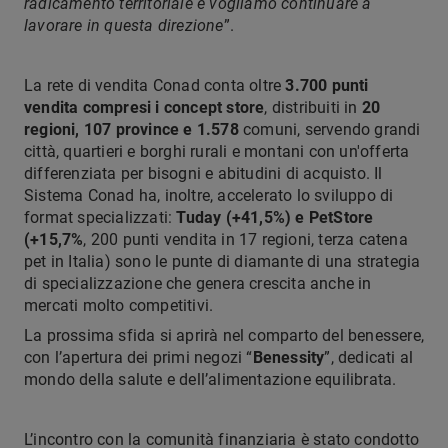
radicamento territoriale e vogliamo continuare a
lavorare in questa direzione
”.
La rete di vendita Conad conta oltre
3.700 punti
vendita compresi i concept store
, distribuiti in
20
regioni, 107 province e 1.578
comuni, servendo grandi
città, quartieri e borghi rurali e montani con un'offerta
differenziata per bisogni e abitudini di acquisto. Il
Sistema Conad ha, inoltre, accelerato lo sviluppo di
format specializzati:
Tuday (+41,5%) e PetStore
(+15,7%
, 200 punti vendita in 17 regioni, terza catena
pet in Italia) sono le punte di diamante di una strategia
di specializzazione che genera crescita anche in
mercati molto competitivi.
La prossima sfida si aprirà nel comparto del benessere,
con l’apertura dei primi negozi “
Benessity
”, dedicati al
mondo della salute e dell’alimentazione equilibrata.
L’incontro con la comunità finanziaria è stato condotto