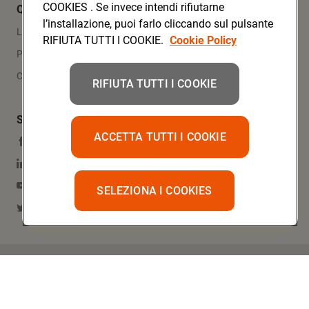
COOKIES . Se invece intendi rifiutarne
Quicklinks
l’installazione, puoi farlo cliccando sul pulsante
Lavora con noi
RIFIUTA TUTTI I COOKIE.
Cookie Policy
Press Area
Contatti
RIFIUTA TUTTI I COOKIE
Social Media
ACCETTA TUTTI I COOKIE
Facebook
Linkedin
YouTube
SELEZIONA I COOKIES
Twitter
Copyright @ Conad 2023
Privacy
Cookie
Impostazioni dei Cookie
Accessibilità