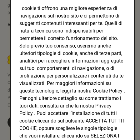
grazie a un modello originale d’impresa e fare la spesa che
I cookie ti offrono una migliore esperienza di
pone al centro le persone: i soci, i clienti, la comunità.
navigazione sul nostro sito e ci permettono di
suggerirti contenuti interessanti per te. Quelli di
Approfondisci
natura tecnica sono indispensabili per
permettere il corretto funzionamento del sito.
Solo previo tuo consenso, useremo anche
ulteriori tipologie di cookie, anche di terze parti,
CONAD SOC. COOP.
analitici per raccogliere informazioni aggregate
sui tuoi comportamenti di navigazione, o di
Via Michelino, 59 | 40127 BOLOGNA
profilazione per personalizzare i contenuti da te
Codice Fiscale e Registro Imprese
visualizzati. Per maggiori informazioni su
di Bologna 00865960157
queste tecnologie, leggi la nostra Cookie Policy .
PARTITA IVA 03320960374
Per ogni ulteriore dettaglio su come trattiamo i
CONAD SOC. COOP.
tuoi dati, consulta anche la nostra Privacy
Policy . Puoi accettare l’installazione di tutti i
cookie cliccando sul pulsante ACCETTA TUTTI I
Visita Conad.it
COOKIE, oppure scegliere le singole tipologie
che vuoi installare, cliccando su SELEZIONA I