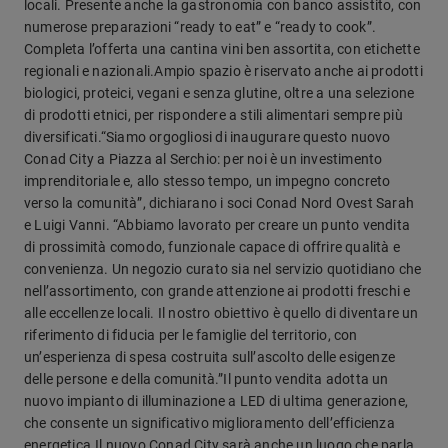
locali. Presente anche la gastronomia con banco assistito, con
numerose preparazioni “ready to eat” e “ready to cook”.
Completa l’offerta una cantina vini ben assortita, con etichette
regionali e nazionali.Ampio spazio è riservato anche ai prodotti
biologici, proteici, vegani e senza glutine, oltre a una selezione
di prodotti etnici, per rispondere a stili alimentari sempre più
diversificati.“Siamo orgogliosi di inaugurare questo nuovo
Conad City a Piazza al Serchio: per noi è un investimento
imprenditoriale e, allo stesso tempo, un impegno concreto
verso la comunità”, dichiarano i soci Conad Nord Ovest Sarah
e Luigi Vanni. “Abbiamo lavorato per creare un punto vendita
di prossimità comodo, funzionale capace di offrire qualità e
convenienza. Un negozio curato sia nel servizio quotidiano che
nell’assortimento, con grande attenzione ai prodotti freschi e
alle eccellenze locali. Il nostro obiettivo è quello di diventare un
riferimento di fiducia per le famiglie del territorio, con
un’esperienza di spesa costruita sull’ascolto delle esigenze
delle persone e della comunità.”Il punto vendita adotta un
nuovo impianto di illuminazione a LED di ultima generazione,
che consente un significativo miglioramento dell’efficienza
energetica.Il nuovo Conad City sarà anche un luogo che parla