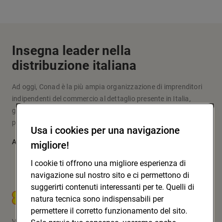
Insegna leader nella
distribuzione italiana
Ad oggi, Conad è la più ampia organizzazione di imprenditori
indipendenti del commercio al dettaglio presente in Italia,
grazie a un modello originale d’impresa e fare la spesa che
pone al centro le persone: i soci, i clienti, la comunità.
Usa i cookies per una navigazione
Approfondisci
migliore!
I cookie ti offrono una migliore esperienza di
navigazione sul nostro sito e ci permettono di
suggerirti contenuti interessanti per te. Quelli di
CONAD SOC. COOP.
natura tecnica sono indispensabili per
permettere il corretto funzionamento del sito.
Via Michelino, 59 | 40127 BOLOGNA