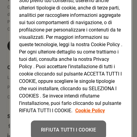
Solo previo tuo consenso, useremo anche
Codice Fiscale e Registro Imprese
ulteriori tipologie di cookie, anche di terze parti,
di Bologna 00865960157
analitici per raccogliere informazioni aggregate
PARTITA IVA 03320960374
sui tuoi comportamenti di navigazione, o di
CONAD SOC. COOP.
profilazione per personalizzare i contenuti da te
visualizzati. Per maggiori informazioni su
queste tecnologie, leggi la nostra Cookie Policy .
Visita Conad.it
Per ogni ulteriore dettaglio su come trattiamo i
tuoi dati, consulta anche la nostra Privacy
Policy . Puoi accettare l’installazione di tutti i
Quicklinks
cookie cliccando sul pulsante ACCETTA TUTTI I
Lavora con noi
COOKIE, oppure scegliere le singole tipologie
Press Area
che vuoi installare, cliccando su SELEZIONA I
COOKIES . Se invece intendi rifiutarne
Contatti
l’installazione, puoi farlo cliccando sul pulsante
RIFIUTA TUTTI I COOKIE.
Cookie Policy
Social Media
Facebook
RIFIUTA TUTTI I COOKIE
Linkedin